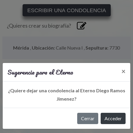
ESCRIBIR UNA CONDOLENCIA
¿Quieres crear su biografía?
Mérida
,
Ubicación:
Calle Nueva I
,
Sepultura:
7730
Sugerencia para el Eterno
×
¿Quiere dejar una condolencia al Eterno Diego Ramos
Jimenez?
Libro de Eterno
Cerrar
Acceder