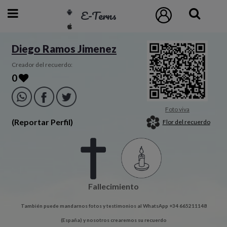
E-Terns
ESP
Diego Ramos Jimenez
ENG
Creador del recuerdo:
0
POR
Inicio
Foto viva
(Reportar Perfil)
Flor del recuerdo
Acceso
Eternos
Fallecimiento
Pedidos
También puede mandarnos fotos y testimonios al WhatsApp +34 665211148
Contacto
(España) y nosotros crearemos su recuerdo