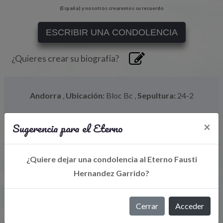
(España) y nosotros crearemos su recuerdo
ESCRIBIR UNA CONDOLENCIA
¿Quieres crear su biografía?
Andorra
,
Ubicación:
Bloc Bc
,
Sepultura:
24-2
Sugerencia para el Eterno
×
¿Quiere dejar una condolencia al Eterno Fausti
Hernandez Garrido?
Cerrar
Acceder
Libro de Eterno