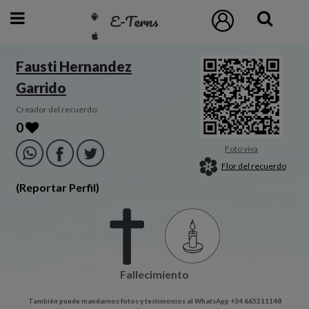
E-Terns
ESP
Fausti Hernandez
Garrido
ENG
POR
Creador del recuerdo:
0
Inicio
Foto viva
Flor del recuerdo
Acceso
(Reportar Perfil)
Eternos
Pedidos
Fallecimiento
Contacto
También puede mandarnos fotos y testimonios al WhatsApp +34 665211148