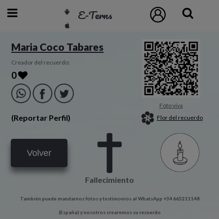
E-Terns
ESP
Maria Coco Tabares
ENG
Creador del recuerdo:
0
POR
Inicio
Foto viva
(Reportar Perfil)
Flor del recuerdo
Acceso
Volver
Eternos
Fallecimiento
Pedidos
También puede mandarnos fotos y testimonios al WhatsApp +34 665211148
Contacto
(España) y nosotros crearemos su recuerdo