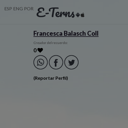
E-Terns
ESP
ENG
POR
Francesca Balasch Coll
Creador del recuerdo:
0
(Reportar Perfil)