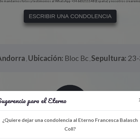
e mandarnos fotos y testimonios al WhatsApp +34 665211148 (España) y nosotros crearemo
ESCRIBIR UNA CONDOLENCIA
Andorra
Ubicación:
Bloc Bc
Sepultura:
23-
,
,
ugerencia para el Eterno
¿Quiere dejar una condolencia al Eterno Francesca Balasch
Coll?
Libro de Eterno