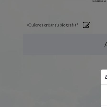
También pued
¿Quieres crear su biografía?
S