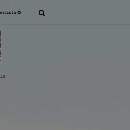
ontacto
rdo