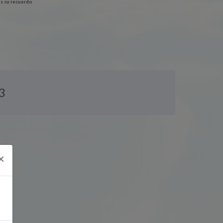
s su recuerdo
3
×