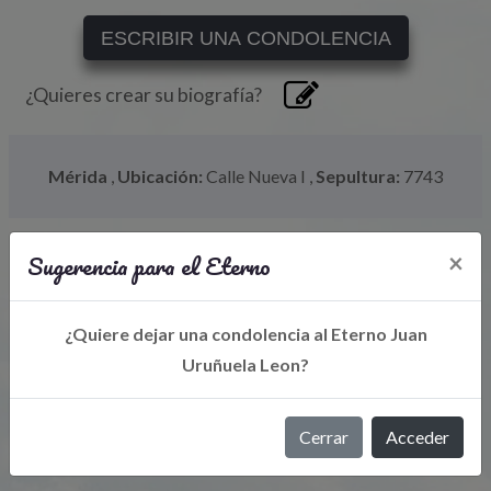
ESCRIBIR UNA CONDOLENCIA
¿Quieres crear su biografía?
Mérida
,
Ubicación:
Calle Nueva I
,
Sepultura:
7743
Sugerencia para el Eterno
×
¿Quiere dejar una condolencia al Eterno Juan
Uruñuela Leon?
Libro de Eterno
Cerrar
Acceder