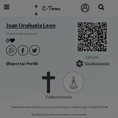
E-Terns
ESP
Juan Uruñuela Leon
ENG
Creador del recuerdo:
0
POR
Inicio
Foto viva
(Reportar Perfil)
Flor del recuerdo
Acceso
Eternos
Fallecimiento
Pedidos
También puede mandarnos fotos y testimonios al WhatsApp +34 665211148
Contacto
(España) y nosotros crearemos su recuerdo