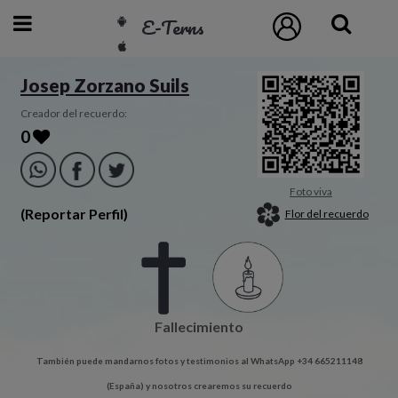
E-Terns
ESP
Josep Zorzano Suils
ENG
Creador del recuerdo:
0
POR
Inicio
Foto viva
(Reportar Perfil)
Flor del recuerdo
Acceso
Eternos
Fallecimiento
Pedidos
También puede mandarnos fotos y testimonios al WhatsApp +34 665211148
Contacto
(España) y nosotros crearemos su recuerdo