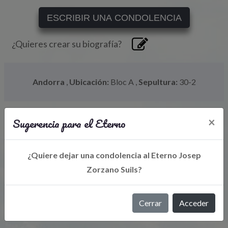
ESCRIBIR UNA CONDOLENCIA
¿Quieres crear su biografía?
Andorra
,
Ubicación:
Bloc A
,
Sepultura:
30-2
Sugerencia para el Eterno
×
¿Quiere dejar una condolencia al Eterno Josep
Zorzano Suils?
Libro de Eterno
Cerrar
Acceder