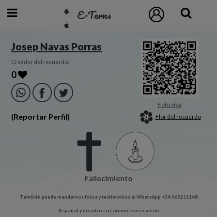
E-Terns
ESP
Josep Navas Porras
ENG
Creador del recuerdo:
0
POR
Inicio
Foto viva
(Reportar Perfil)
Flor del recuerdo
Acceso
Eternos
Fallecimiento
Pedidos
También puede mandarnos fotos y testimonios al WhatsApp +34 665211148
Contacto
(España) y nosotros crearemos su recuerdo