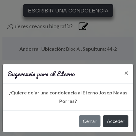
ESCRIBIR UNA CONDOLENCIA
¿Quieres crear su biografía?
Andorra
,
Ubicación:
Bloc A
,
Sepultura:
44-2
Sugerencia para el Eterno
×
¿Quiere dejar una condolencia al Eterno Josep Navas
Porras?
Libro de Eterno
Cerrar
Acceder