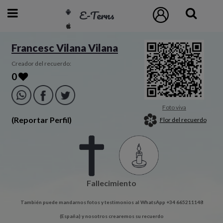
E-Terns
ESP
Francesc Vilana Vilana
ENG
Creador del recuerdo:
0
POR
Inicio
Foto viva
(Reportar Perfil)
Flor del recuerdo
Acceso
Eternos
Fallecimiento
Pedidos
También puede mandarnos fotos y testimonios al WhatsApp +34 665211148
Contacto
(España) y nosotros crearemos su recuerdo