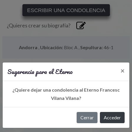
ESCRIBIR UNA CONDOLENCIA
¿Quieres crear su biografía?
Andorra
,
Ubicación:
Bloc A
,
Sepultura:
46-1
Sugerencia para el Eterno
×
¿Quiere dejar una condolencia al Eterno Francesc
Vilana Vilana?
Libro de Eterno
Cerrar
Acceder