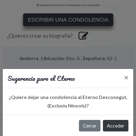
(España) y nosotros crearemos su recuerdo
ESCRIBIR UNA CONDOLENCIA
¿Quieres crear su biografía?
Andorra
,
Ubicación:
Bloc A
,
Sepultura:
42-1
Sugerencia para el Eterno
×
¿Quiere dejar una condolencia al Eterno Desconegut,
(Exclusiu Ninxols)?
Cerrar
Acceder
Libro de Eterno