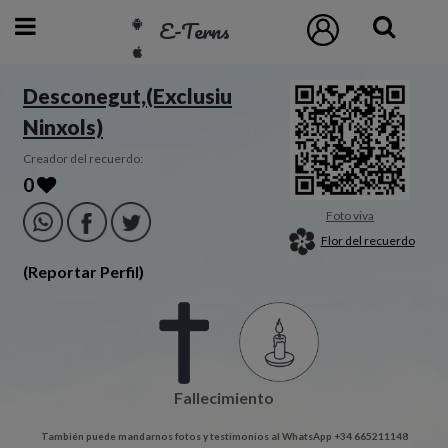
E-Terns
ESP
Desconegut,(Exclusiu
Ninxols)
ENG
POR
Creador del recuerdo:
0
Inicio
Foto viva
Flor del recuerdo
Acceso
(Reportar Perfil)
Eternos
Pedidos
Fallecimiento
Contacto
También puede mandarnos fotos y testimonios al WhatsApp +34 665211148