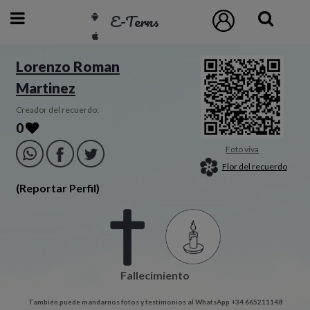
E-Terns
ESP
Lorenzo Roman
Martinez
ENG
POR
Creador del recuerdo:
0
Inicio
Foto viva
Flor del recuerdo
Acceso
(Reportar Perfil)
Eternos
Pedidos
Fallecimiento
Contacto
También puede mandarnos fotos y testimonios al WhatsApp +34 665211148