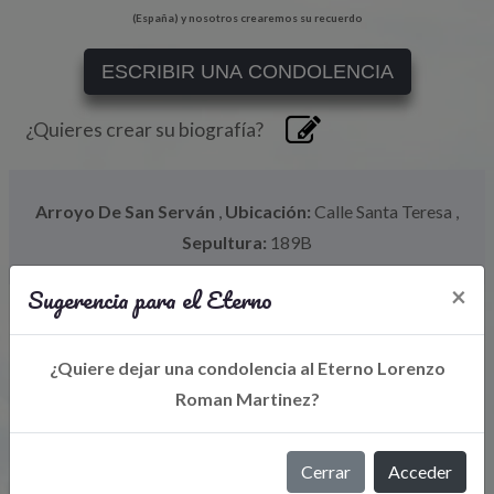
(España) y nosotros crearemos su recuerdo
ESCRIBIR UNA CONDOLENCIA
¿Quieres crear su biografía?
Arroyo De San Serván
,
Ubicación:
Calle Santa Teresa
,
Sepultura:
189B
Sugerencia para el Eterno
×
¿Quiere dejar una condolencia al Eterno Lorenzo
Roman Martinez?
Cerrar
Acceder