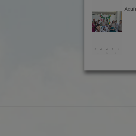
                
Aquí 