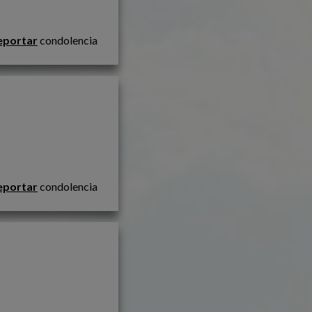
eportar
condolencia
                                          
eportar
condolencia