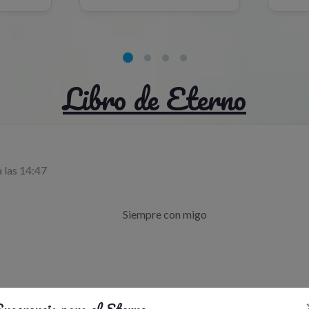
Libro de Eterno
 las 14:47
                                                                        Siempre con migo                                         
ugerencia para el Eterno