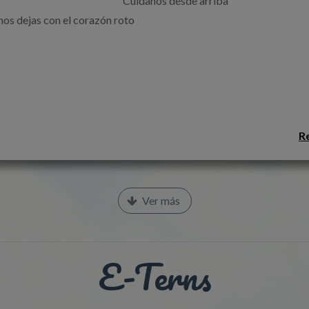
                                                        Cuidanos desde arriba 

nos dejas con el corazón roto

R
Ver más
E-Terns