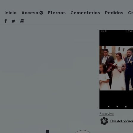
Inicio
Acceso
Eternos
Cementerios
Pedidos
C
Foto viva
Flor del recue