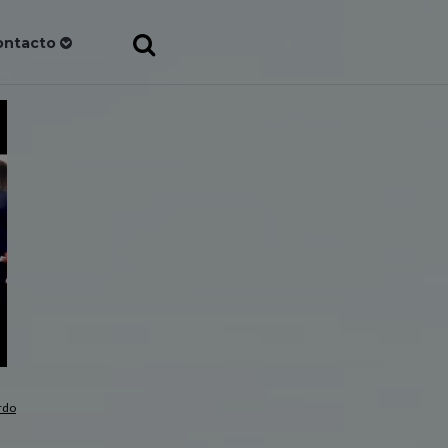
ontacto
rdo