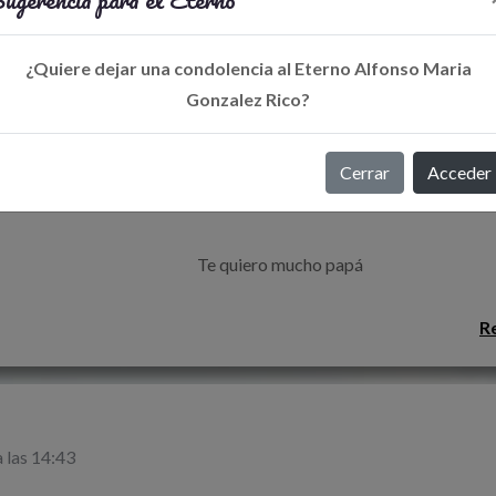
R
¿Quiere dejar una condolencia al Eterno Alfonso Maria
Gonzalez Rico?
Cerrar
Acceder
 las 14:45
                                                        Te quiero mucho papá 

R
 las 14:43