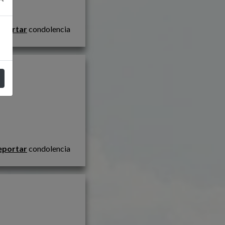
eportar
condolencia
eportar
condolencia