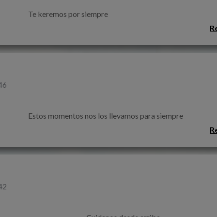
                                                                    Te keremos por siempre                                                                 
R
46
                                                                    Estos momentos nos los llevamos para siempre                      
R
42