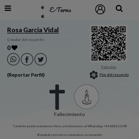
E-Terns
ESP
Rosa Garcia Vidal
ENG
Creador del recuerdo:
0
POR
Inicio
Foto viva
(Reportar Perfil)
Flor del recuerdo
Acceso
Eternos
Fallecimiento
Pedidos
También puede mandarnos fotos y testimonios al WhatsApp +34 665211148
Contacto
(España) y nosotros crearemos su recuerdo