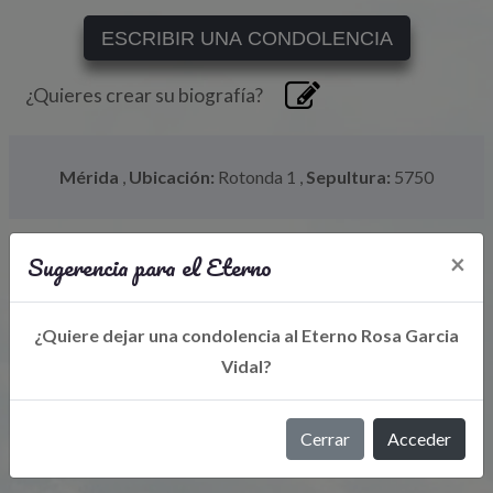
ESCRIBIR UNA CONDOLENCIA
¿Quieres crear su biografía?
Mérida
,
Ubicación:
Rotonda 1
,
Sepultura:
5750
Sugerencia para el Eterno
×
¿Quiere dejar una condolencia al Eterno Rosa Garcia
Vidal?
Libro de Eterno
Cerrar
Acceder