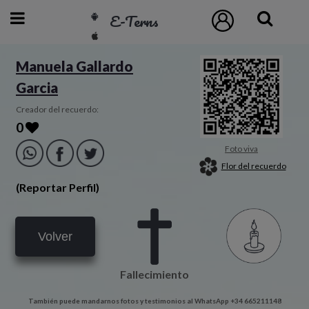
E-Terns
ESP
Manuela Gallardo
Garcia
ENG
POR
Creador del recuerdo:
0
Inicio
Foto viva
Flor del recuerdo
Acceso
(Reportar Perfil)
Eternos
Volver
Pedidos
Fallecimiento
Contacto
También puede mandarnos fotos y testimonios al WhatsApp +34 665211148