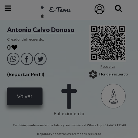
E-Terns
ESP
Antonio Calvo Donoso
ENG
Creador del recuerdo:
0
POR
Inicio
Foto viva
(Reportar Perfil)
Flor del recuerdo
Acceso
Volver
Eternos
Fallecimiento
Pedidos
También puede mandarnos fotos y testimonios al WhatsApp +34 665211148
Contacto
(España) y nosotros crearemos su recuerdo