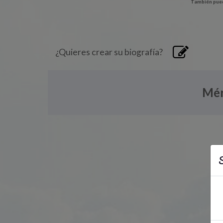
También pued
¿Quieres crear su biografía?
Mér
S