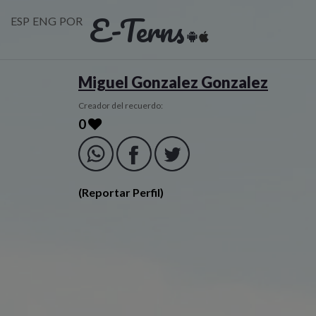
E-Terns
ESP
ENG
POR
Miguel Gonzalez Gonzalez
Creador del recuerdo:
0
(Reportar Perfil)