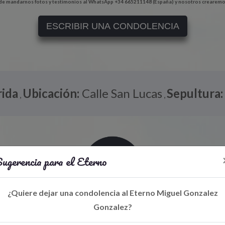
e mandarnos fotos y testimonios al WhatsApp +34 665211148 (España) y nosotros crearemo
ESCRIBIR UNA CONDOLENCIA
ida
Ubicación:
Calle San Lucas
Sepultura
,
,
ugerencia para el Eterno
¿Quiere dejar una condolencia al Eterno Miguel Gonzalez
Gonzalez?
Libro de Eterno