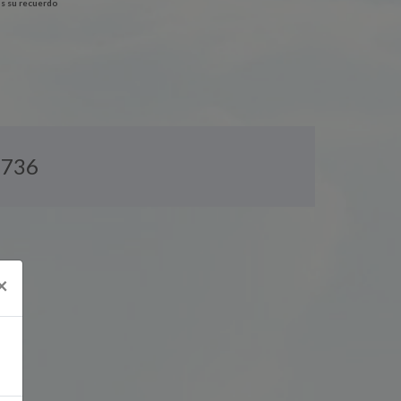
s su recuerdo
:
736
×