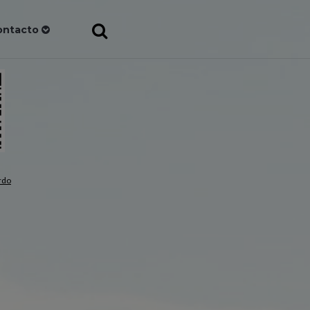
ontacto
rdo