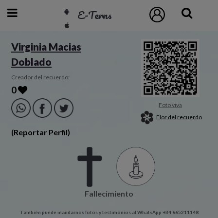
E-Terns
ESP
Virginia Macias
Doblado
ENG
POR
Creador del recuerdo:
0
Inicio
Foto viva
Flor del recuerdo
Acceso
(Reportar Perfil)
Eternos
Pedidos
Fallecimiento
Contacto
También puede mandarnos fotos y testimonios al WhatsApp +34 665211148