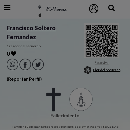
E-Terns
ESP
Francisco Soltero
Fernandez
ENG
POR
Creador del recuerdo:
0
Inicio
Foto viva
Flor del recuerdo
Acceso
(Reportar Perfil)
Eternos
Pedidos
Fallecimiento
Contacto
También puede mandarnos fotos y testimonios al WhatsApp +34 665211148