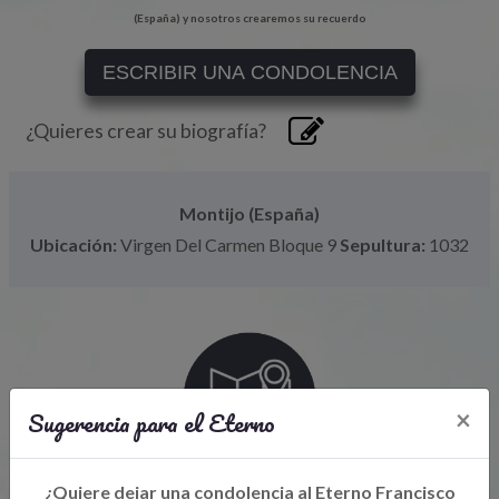
(España) y nosotros crearemos su recuerdo
ESCRIBIR UNA CONDOLENCIA
¿Quieres crear su biografía?
Montijo (España)
Ubicación:
Virgen Del Carmen Bloque 9
Sepultura:
1032
Sugerencia para el Eterno
×
¿Quiere dejar una condolencia al Eterno Francisco