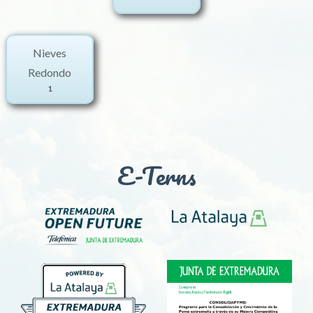
Nieves
Redondo
1
E-Terns