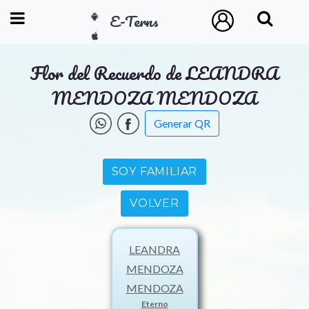
E-Terns
ESP
Flor del Recuerdo de LEANDRA
ENG
MENDOZA MENDOZA
POR
Generar QR
Inicio
SOY FAMILIAR
Acceso
VOLVER
Eternos
LEANDRA
Pedidos
MENDOZA
MENDOZA
Contacto
Eterno