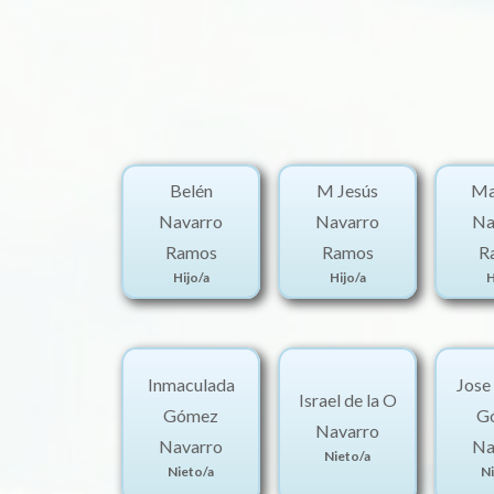
Belén
M Jesús
Ma
Navarro
Navarro
Na
Ramos
Ramos
R
Hijo/a
Hijo/a
H
Inmaculada
Jose
Israel de la O
Gómez
G
Navarro
Navarro
Na
Nieto/a
Nieto/a
Ni