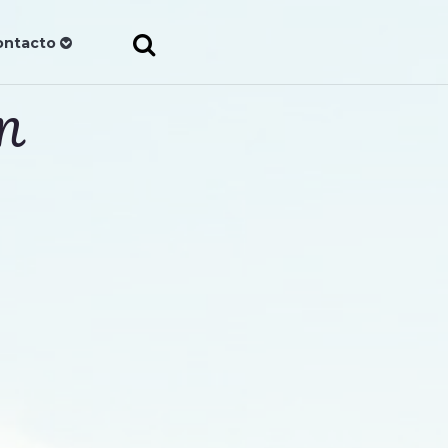
ontacto
AN