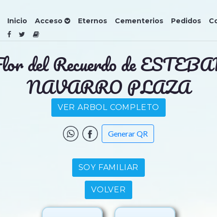
Inicio
Acceso
Eternos
Cementerios
Pedidos
C
lor del Recuerdo de ESTEB
NAVARRO PLAZA
VER ARBOL COMPLETO
Generar QR
SOY FAMILIAR
VOLVER