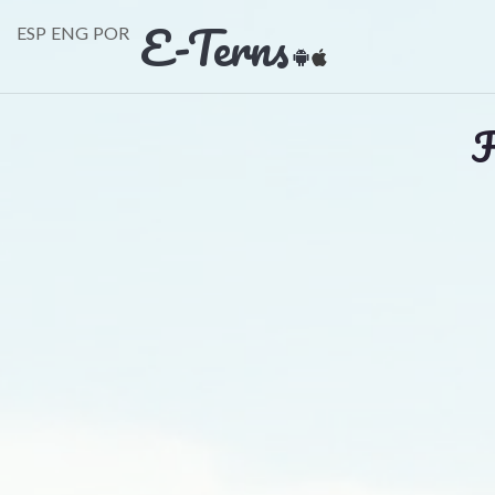
E-Terns
ESP
ENG
POR
F