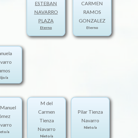
ESTEBAN
CARMEN
NAVARRO
RAMOS
PLAZA
GONZALEZ
Eterno
Eterno
nuela
varro
amos
ijo/a
M del
 Manuel
Carmen
Pilar Tienza
ómez
Tienza
Navarro
varro
Nieto/a
Navarro
eto/a
Nieto/a