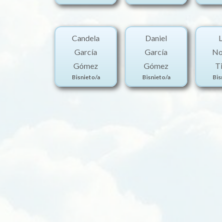
Candela
Daniel
García
García
No
Gómez
Gómez
T
Bisnieto/a
Bisnieto/a
Bis