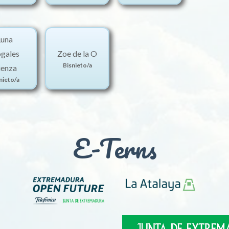
Luna
gales
Zoe de la O
Bisnieto/a
ienza
nieto/a
E-Terns