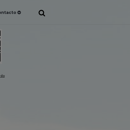
ontacto
rdo