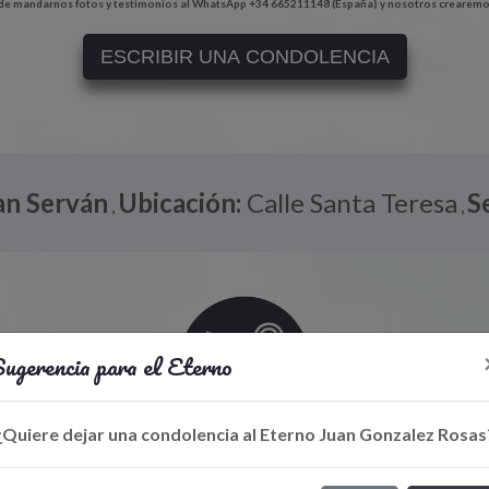
e mandarnos fotos y testimonios al WhatsApp +34 665211148 (España) y nosotros crearemo
ESCRIBIR UNA CONDOLENCIA
an Serván
Ubicación:
Calle Santa Teresa
S
,
,
ugerencia para el Eterno
¿Quiere dejar una condolencia al Eterno Juan Gonzalez Rosas
Libro de Eterno