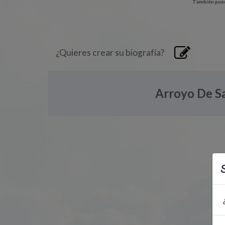
También pued
¿Quieres crear su biografía?
Arroyo De S
S