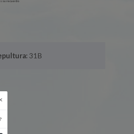
s su recuerdo
epultura:
31B
×
?