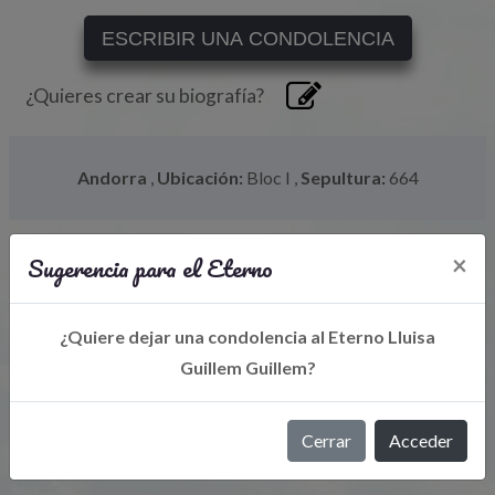
ESCRIBIR UNA CONDOLENCIA
¿Quieres crear su biografía?
Andorra
,
Ubicación:
Bloc I
,
Sepultura:
664
Sugerencia para el Eterno
×
¿Quiere dejar una condolencia al Eterno Lluisa
Guillem Guillem?
Libro de Eterno
Cerrar
Acceder