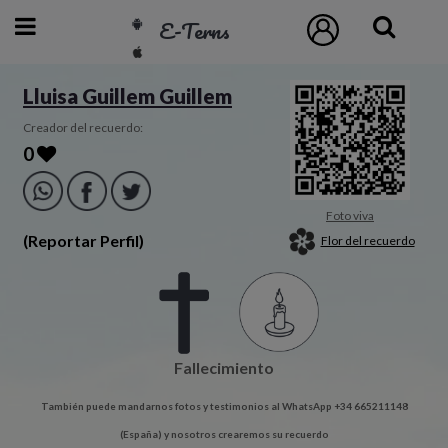
E-Terns
ESP
Lluisa Guillem Guillem
ENG
Creador del recuerdo:
0
POR
Inicio
Foto viva
(Reportar Perfil)
Flor del recuerdo
Acceso
Eternos
Fallecimiento
Pedidos
También puede mandarnos fotos y testimonios al WhatsApp +34 665211148
Contacto
(España) y nosotros crearemos su recuerdo